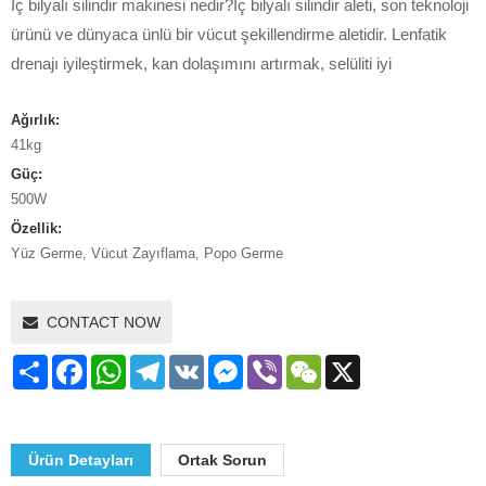
İç bilyalı silindir makinesi nedir?İç bilyalı silindir aleti, son teknoloji
ürünü ve dünyaca ünlü bir vücut şekillendirme aletidir. Lenfatik
drenajı iyileştirmek, kan dolaşımını artırmak, selüliti iyi
Ağırlık:
41kg
Güç:
500W
Özellik:
Yüz Germe, Vücut Zayıflama, Popo Germe
CONTACT NOW
Share
Facebook
WhatsApp
Telegram
VK
Messenger
Viber
WeChat
X
Ürün Detayları
Ortak Sorun