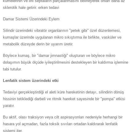
kümelerinin ve lifli septaların parçalanmasını belirleyerek onları daha az
sklerotik hale getirir. erken tedavi
Damar Sistemi Üzerindeki Eylem
Silindir üzerindeki vibratör organlarının "petek gibi" özel düzenlemesi,
kumaşlar üzerinde uygulanan mikro sıkıştırma ile birlikte, vasküler ve
metabolik düzeyde derin bir uyarım üretir.
Böylece kumaş, bir "damar jimnastiği" oluşturan ve böylece mikro
dolaşımın büyük ölçüde iyileştirilmesini destekleyen bir kaldırma işlemine
tabi tutulur.
Lenfatik sistem üzerindeki etki
Tedaviyi gerçekleştirdiği el aleti küre hareketinin detayı, silindirin dönüş
hissinin tetiklediği darbeli ve ritmik hareket sayesinde bir "pompa" etkisi
yaratır.
Bu aktif, olası traksiyon veya cilt aspirasyonları nedeniyle herhangi bir
hasara yol açmadan, fazla toksik sıvıları ortadan kaldırarak lenfatik
sistemi iter.