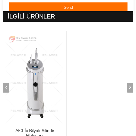
İLGİLİ
ÜRÜNLER
A50-İç Bilyalı Silindir
Makinası